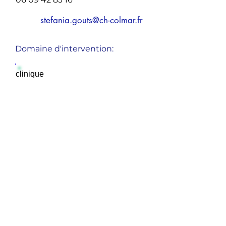
stefania.gouts@ch-colmar.fr
Domaine d'intervention:
clinique
Master spécialiste (titre privé
Andorien)
Formation Académie Internationale de
Sophrologie Caycédienne-Sofrocay®-
NataliaCaycedo
France/Suisse/Andorre).
Yvette
SIMON