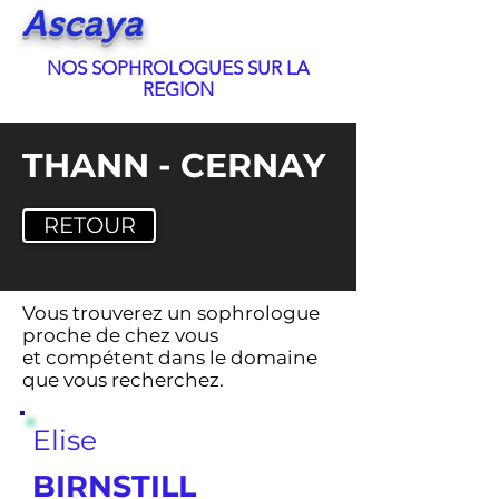
Ascaya
NOS
SOPHROLOGUES
SUR LA
REGION
THANN - CERNAY
RETOUR
Vous trouverez un sophrologue
proche de chez vous
et compétent dans le domaine
que vous recherchez.
Elise
BIRNSTILL